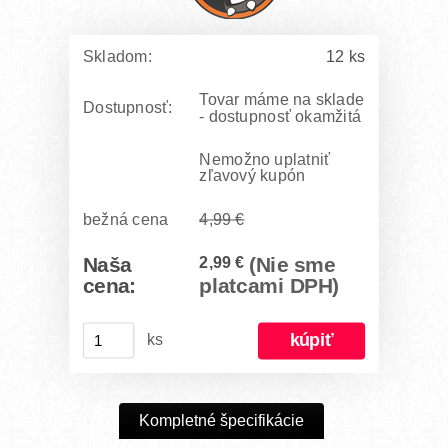
Skladom:
12 ks
Tovar máme na sklade
Dostupnosť:
- dostupnosť okamžitá
Nemožno uplatniť
zľavový kupón
bežná cena
4,99 €
Naša
2,99 €
(Nie sme
cena:
platcami DPH)
ks
Kompletné špecifikácie