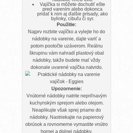
Vajíčka si môžete dochutiť ešte
pred varením alebo dokonca
pridať k nim aj ďalšie prísady, ako
bylinky, cibuľu či syr.
Použitie:
Najprv rozbite vajíčko a vylejte ho do
nádobky na varenie, dajte variť a
potom pootočte uzáverom. Reálnu
škrupinu vám nahradí plastový obal
nádobky, takže budete mať vždy
dokonale uvarené vajíčka natvrdo.
Upozornenie:
Vnútorné nádobky natrite nepriľnavým
kuchynským sprejom alebo olejom.
Neaplikujte však sprej priamo do
nádobky. Nastriekajte na papierový
obrúsok a rovnomerne vymastite vnútro
hornej a dolnej nádobky.