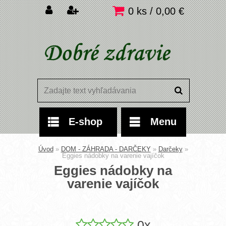
0 ks / 0,00 €
E-shop
Menu
Úvod
»
DOM - ZÁHRADA - DARČEKY
»
Darčeky
»
Eggies nádobky na varenie vajíčok
Eggies nádobky na
varenie vajíčok
0x