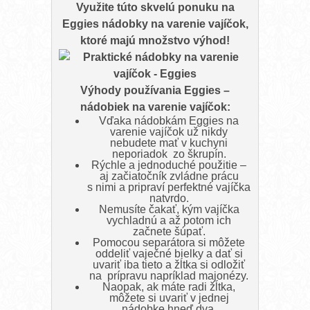
Využite túto skvelú ponuku na
Eggies nádobky na varenie vajíčok,
ktoré majú množstvo výhod!
Výhody používania Eggies –
nádobiek na varenie vajíčok:
Vďaka nádobkám Eggies na
varenie vajíčok už nikdy
nebudete mať v kuchyni
neporiadok zo škrupín.
Rýchle a jednoduché použitie –
aj začiatočník zvládne prácu
s nimi a pripraví perfektné vajíčka
natvrdo.
Nemusíte čakať, kým vajíčka
vychladnú a až potom ich
začnete šúpať.
Pomocou separátora si môžete
oddeliť vaječné bielky a dať si
uvariť iba tieto a žĺtka si odložiť
na prípravu napríklad majonézy.
Naopak, ak máte radi žĺtka,
môžete si uvariť v jednej
nádobke hneď dva.