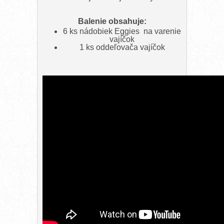
Balenie obsahuje:
6 ks nádobiek Eggies na varenie
vajíčok
1 ks oddeľovača vajíčok