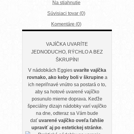
Na stiahnutie
Súvisiaci tovar (0)
Komentáre (0)
VAJÍČKA UVARÍTE
JEDNODUCHO, RÝCHLO A BEZ
ŠKRUPÍN!
V nádobkách Eggies
uvaríte vajíčka
rovnako, ako keby boli v škrupine
a
ich nepriľnavé vnútro sa postará o to,
aby sa hotové uvarené vajíčko
posunulo mierne doprava. Keďže
špeciálny dizajn nádobky varí vajíčko
na dne, odteraz sa Vám bude
dať
uvarené vajíčko oveľa ľahšie
upraviť aj po estetickej stránke
.