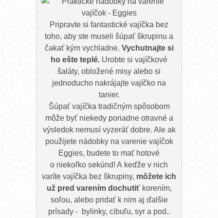
Pripravte si fantastické vajíčka bez
toho, aby ste museli šúpať škrupinu a
čakať kým vychladne.
Vychutnajte si
ho ešte teplé.
Urobte si vajíčkové
šaláty, obložené misy alebo si
jednoducho nakrájajte vajíčko na
tanier.
Šúpať vajíčka tradičným spôsobom
môže byť niekedy poriadne otravné a
výsledok nemusí vyzeráť dobre. Ale ak
použijete nádobky na varenie vajíčok
Eggies, budete to mať hotové
o niekoľko sekúnd! A keďže v nich
varíte vajíčka bez škrupiny,
môžete ich
už pred varením dochutiť
korením,
soľou, alebo pridať k nim aj ďalšie
prísady - bylinky, cibuľu, syr a pod..